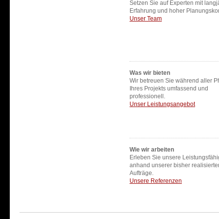
Setzen Sie auf Experten mit langj
Erfahrung und hoher Planungsko
Unser Team
Was wir bieten
Wir betreuen Sie während aller 
Ihres Projekts umfassend und
professionell.
Unser Leistungsangebot
Wie wir arbeiten
Erleben Sie unsere Leistungsfähi
anhand unserer bisher realisierte
Aufträge.
Unsere Referenzen