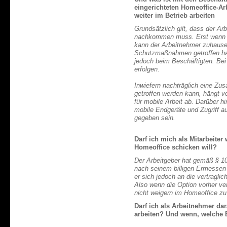
eingerichteten Homeoffice-Ar
weiter im Betrieb arbeiten
Grundsätzlich gilt, dass der Arb
nachkommen muss. Erst wenn ei
kann der Arbeitnehmer zuhause 
Schutzmaßnahmen getroffen hat.
jedoch beim Beschäftigten. Be
erfolgen.
Inwiefern nachträglich eine Zu
getroffen werden kann, hängt v
für mobile Arbeit ab. Darüber h
mobile Endgeräte und Zugriff a
gegeben sein.
Darf ich mich als Mitarbeiter
Homeoffice schicken will?
Der Arbeitgeber hat gemäß § 
nach seinem billigen Ermessen
er sich jedoch an die vertragl
Also wenn die Option vorher ver
nicht weigern im Homeoffice zu 
Darf ich als Arbeitnehmer da
arbeiten? Und wenn, welche 