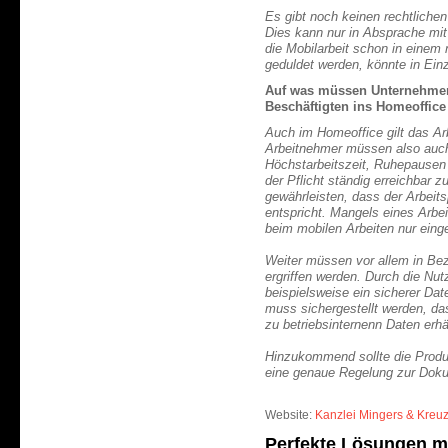
Es gibt noch keinen rechtliche
Dies kann nur in Absprache mit
die Mobilarbeit schon in eine
geduldet werden, könnte in Einz
Auf was müssen Unternehmen 
Beschäftigten ins Homeoffice
Auch im Homeoffice gilt das Ar
Arbeitnehmer müssen also auc
Höchstarbeitszeit, Ruhepausen 
der Pflicht ständig erreichbar
gewährleisten, dass der Arbeit
entspricht. Mangels eines Arbei
beim mobilen Arbeiten nur eing
Weiter müssen vor allem in Be
ergriffen werden. Durch die N
beispielsweise ein sicherer Da
muss sichergestellt werden, da
zu betriebsinternenn Daten erhä
Hinzukommend sollte die Produkt
eine genaue Regelung zur Dokum
Website:
Kanzlei Mingers & Kreu
Perfekte Lösungen m