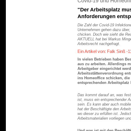
Covid-19 und Homeoff
"Der Arbeitsplatz mu
Anforderungen ents
Die Zahl der Covid-19 Infektio
Unternehmen gehen dazu über, 
chicken. Doch wie sieht die 
AKTUELL hat bei Markus Minger
Arbeitsrecht nachgefragt.
Ein Artikel von: Falk Sinß -
In vielen Betrieben haben Be
aus zu arbeiten. Allerdings 
Arbeitgeber eingerichtet wer
Arbeitsstättenverordnung en
ins Homeoffice schicken, die
entsprechenden Arbeitsplatz 
Das kommt darauf an, was fest
ist, muss ein entsprechender Ar
sein. Es kann aber auch mobil
hat der Beschäftigte den Arbei
wo dieser zu erfüllen ist. Jedo
Arbeitsmaterialien vorliegen und
Und was ist mit den Beschäft