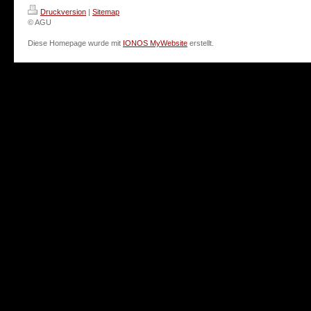
Druckversion
|
Sitemap
© AGU
Diese Homepage wurde mit
IONOS MyWebsite
erstellt.