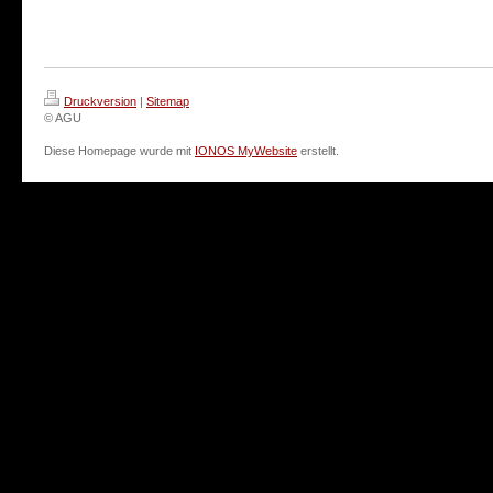
Druckversion
|
Sitemap
© AGU
Diese Homepage wurde mit
IONOS MyWebsite
erstellt.